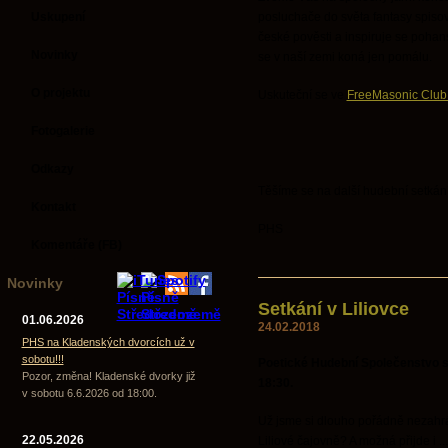
Uskupení
posluchače do světa fantasy spisov
české pověsti a inspiruje se pohans
Novinky
se v naší zemi koná jen pomálu.
O projektu
Uskuteční se ve
FreeMasonic Club
Fotogalerie
Odkazy
Těšíme se na další hudební setkání
Kontakt
PHS
Komentáře (FB)
Novinky
Setkání v Liliovce
01.06.2026
24.02.2018
PHS na Kladenských dvorcích už v
sobotu!!!
Poetické Hudební Společenstvo se 
Pozor, změna! Kladenské dvorky již
18:30
.
v sobotu 6.6.2026 od 18:00.
Už jsme si dlouho pořádně nezahrál
22.05.2026
Liliové čajovně? A možná přijde i ...