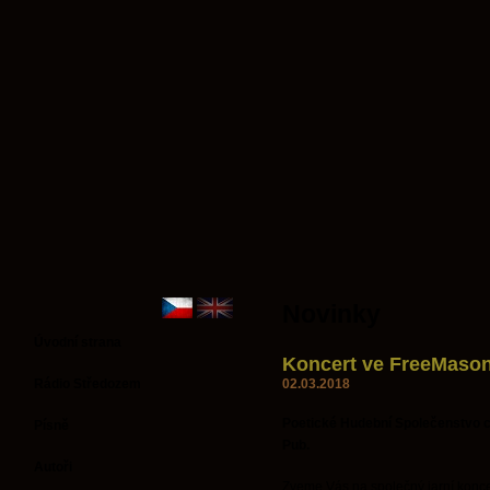
Novinky
Úvodní strana
Koncert ve FreeMason
Rádio Středozem
02.03.2018
Poetické Hudební Společenstvo c
Písně
Pub.
Autoři
Zveme Vás na společný jarní konc