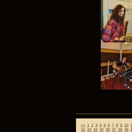
Elsa
<<
1
2
3
4
5
6
7
8
9
10
32
33
34
35
36
37
38
39