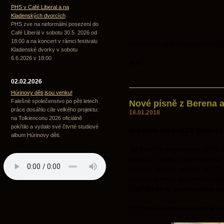
PHS v Café Liberal a na
Kladenských dvorcích
PHS zve na neformální posezení do
Café Liberál v sobotu 30.5. 2026 od
18:00 a na koncert v rámci festivalu
Na viděnou se těší Poetické Hudeb
Kladenské dvorky v sobotu
6.6.2026 v 18:00
AHO
02.02.2026
Húrinovy děti jsou venku!
Falešné společenstvo po pěti letech
Nové písně z Berena a
práce dosáhlo cíle velkého projektu:
18.01.2018
na Tolkienconu 2026 oficiálně
pokřtilo a vydalo své čtvrté studiové
Dvě písně, které na CD Beren a L
album Húrinovy děti.
Jak Falešné společenstvo slíbilo,
Beren a Lúthien, uvedeného na T
studiový zvukový záznam na CD. 
jednoho perného podzimního natáče
Dívčí příběh
od autorek Alžběty K
Obě písně najdete nejsnáze na úvo