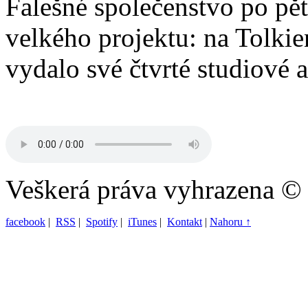
Falešné společenstvo po pěti
velkého projektu: na Tolkie
vydalo své čtvrté studiové 
Veškerá práva vyhrazena ©
facebook
|
RSS
|
Spotify
|
iTunes
|
Kontakt
|
Nahoru ↑