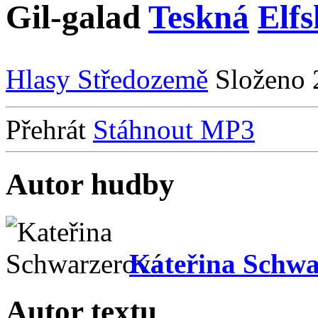
Gil-galad
Teskná
Elf
Hlasy Středozemě
Složeno
Přehrát
Stáhnout MP3
Autor hudby
Kateřina Schwa
Autor textu