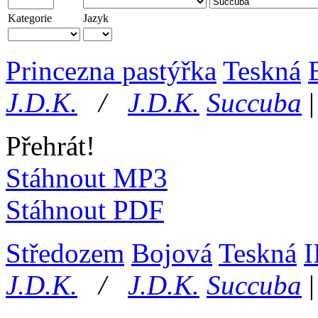
Kategorie
Jazyk
Princezna pastýřka
Teskná
J.D.K.
/
J.D.K.
Succuba
|
Přehrát!
Stáhnout MP3
Stáhnout PDF
Středozem
Bojová
Teskná
I
J.D.K.
/
J.D.K.
Succuba
|