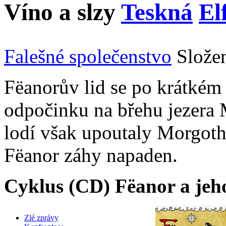
Víno a slzy
Teskná
El
Falešné společenstvo
Slože
Fëanorův lid se po krátkém
odpočinku na břehu jezera 
lodí však upoutaly Morgoth
Fëanor záhy napaden.
Cyklus (CD) Fëanor a jeh
Zlé zprávy