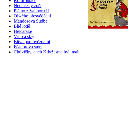
Konfrontace
Není cesty zpět
Plátno z Valinoru II
Olwëho přesvědčení
Mandosova Sudba
Bílé lodě
Helcaraxë
Víno a slzy
Bitva pod hvězdami
Fëanorova smrt
Chůvičky, aneb Když jsme byli malí