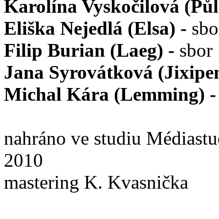
Karolína Vyskočilová (Pů
Eliška Nejedlá (Elsa) -
sbor
Filip Burian (Laeg) -
sbor
Jana Syrovátková (Jixipen
Michal Kára (Lemming) -
nahráno ve studiu Médiastu
2010
mastering K. Kvasnička